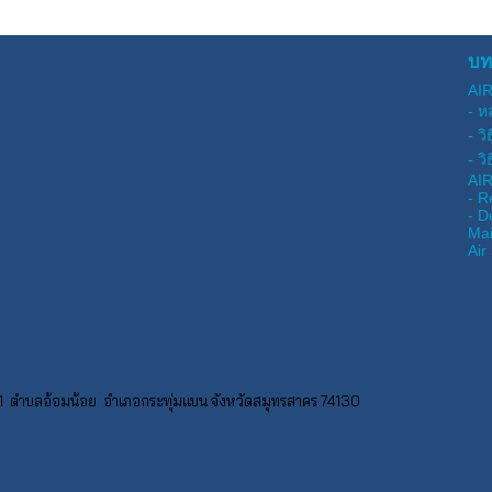
บท
AI
- ห
- ว
- ว
AI
- R
- D
Mai
Air
 ตำบลอ้อมน้อย อำเภอกระทุ่มแบน จังหวัดสมุทรสาคร 74130