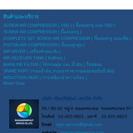
สินค้าและบริการ
SCREW AIR COMPRESSOR ( VSD ) ( ปั๊มลมสกรู แบบ VSD )
SCREW AIR COMPRESSOR ( ปั๊มลมสกรู )
COMPLETE SET SCREW AIR COMPRESSOR ( ปั๊มลมสกรู แบบเซ็ต )
PISTON AIR COMPRESSOR ( ปั๊มลมลูกสูบ )
AIR DRYER ( เครื่องทำลมแห้ง )
AIR RECEIVER TANK ( ถังพักลม )
MAINLINE FILTER ( ไส้กรองฝุ่น และ น้ำมัน ) ในท่อลม
SPARE PART (กรองน้ำมัน,กรองอากาศ,กรองแยกลมกับน้ำมัน)
INDUCTION HEAT ( การเหนี่ยวนำความร้อน )
Motor Gear
บริษัท เรืองปริพัฒน์ เซอร์วิส จำกัด
119 / 88-90 หมู่ 4 ถนนเพชรเกษม ซอยเพชรเกษม 97/1
โทรศัพท์ :
02-420-9822 , แฟกซ์ : 02-420-9823
Email :
rpps.service@gmail.com
website :
stablecompressor.com